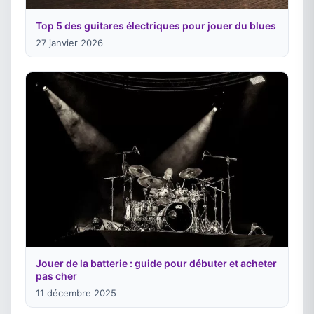
Top 5 des guitares électriques pour jouer du blues
27 janvier 2026
Jouer de la batterie : guide pour débuter et acheter
pas cher
11 décembre 2025