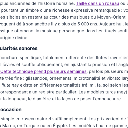
 plus anciennes de l'histoire humaine.
Taillé dans un roseau
ou u
 pourtant un timbre d'une richesse expressive remarquable : vo
e les siècles en restant au cœur des musiques du Moyen-Orient, d
quent déjà son ancêtre il y a plus de 5 000 ans. Aujourd'hui, l
ssique ottomane, la musique persane que dans les rituels soufi
origine divine.
ularités sonores
ouchure spécifique, totalement différente des flûtes traversiè
 lèvres et souffle obliquement, en ajustant la pression et l'angl
.
Cette technique prend plusieurs semaines
, parfois plusieurs m
é très fine : glissandos, ornements, microtonalité et vibrato l
e
flute nay
existe en différentes tonalités (ré, mi, fa, sol selon l
rrespondant à un registre particulier. Les modèles turcs (ney)
 la longueur, le diamètre et la façon de poser l'embouchure.
d'occasion
 simple en roseau naturel suffit amplement. Les prix varient de
au Maroc, en Turquie ou en Égypte. Les modèles haut de gamme,