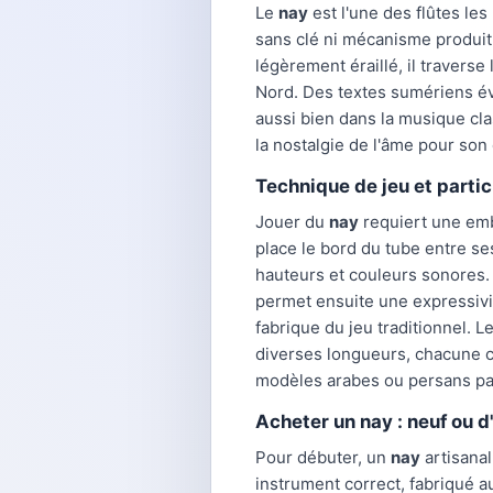
Le
nay
est l'une des flûtes les
sans clé ni mécanisme produit
légèrement éraillé, il travers
Nord. Des textes sumériens évo
aussi bien dans la musique cla
la nostalgie de l'âme pour son 
Technique de jeu et partic
Jouer du
nay
requiert une emb
place le bord du tube entre ses
hauteurs et couleurs sonores
permet ensuite une expressivit
fabrique du jeu traditionnel. L
diverses longueurs, chacune co
modèles arabes ou persans par
Acheter un nay : neuf ou 
Pour débuter, un
nay
artisanal
instrument correct, fabriqué 